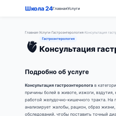
Школа 24
Главная
Услуги
Главная
›
Услуги
›
Гастроэнтерология
›
Консультация гаст
Гастроэнтерология
🫀
Консультация гаст
Подробно об услуге
Консультация гастроэнтеролога
в категор
причины болей в животе, изжоги, вздутия,
работой желудочно-кишечного тракта. На
анализирует жалобы, рацион, образ жизни
обследований, чтобы поставить точный диаг