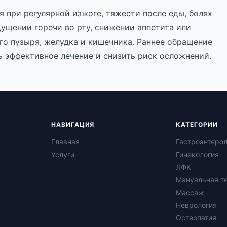
 при регулярной изжоге, тяжести после еды, болях
щущении горечи во рту, снижении аппетита или
го пузыря, желудка и кишечника. Раннее обращение
ь эффективное лечение и снизить риск осложнений.
НАВИГАЦИЯ
КАТЕГОРИИ
Главная
Гастроэнтеро
Услуги
Гинекология
ЛФК
Мануальная т
Массаж
Неврология
Остеопатия